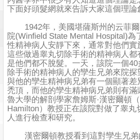
下面好頭髮網就來告訴大家這個理論
1942年，美國堪薩斯州的云菲
院(Winfield State Mental Hosp
性精神病人安靜下來，通常對他們實
這些做過睾丸切除手術的精神病人都
是他們都不脫髮。
一天，該院一個4
除手術的精神病人的孿生兄弟來院探
與他的孿生精神病兄弟有一個顯著差
禿頂，而他的孿生精神病兄弟則有滿
魯大學的解剖學家詹姆斯·漢密爾頓（J
Hamilton）教授正在該院對做了睾
人進行檢查和研究。
漢密爾頓教授看到這對孿生兄弟