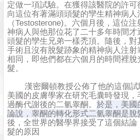
定做一項試驗。
在獲得該醫院的許可
向這位有著滿頭頭髮的孿生精神病人
（Testosterone)。
六個月後，這位注
神病人與他那位花了二十多年時間才
頭髮的孿生兄弟一樣禿頂。
隨後，對
手術且沒有脫髮跡象的精神病人注射
相同，即他們都在六個月的時間裡脫
髮。
漢密爾頓教授公佈了他的這個試
美國的皮膚學家在研究毛囊時發現，
過酶代謝後的二氫睾酮。
於是，美國
論說，睾酮的轉化形式二氫睾酮是脫
後，全世界的醫學界接受了這個結論
髮的原因