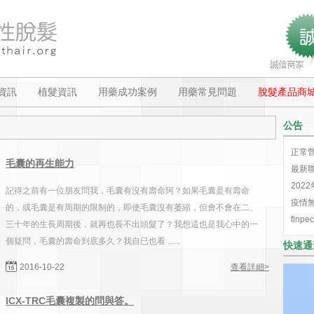
資訊
植髮資訊
用藥成功案例
用藥常見問題
脫髮產品商
公告
正常
毛囊的再生能力
最新
202
記得之前有一位朋友問我，毛囊有沒有壽命阿？如果毛囊是有壽命
疫情
的，或毛囊是有周期的限制的，即使毛囊沒有萎縮，但會不會在二、
finp
三十年的生長周期後，就再也長不出頭髮了？我想這也是我心中的一
個疑問，毛囊的壽命到底多久？我自已也看 ......
快速通
2016-10-22
查看詳細>
ICX-TRC毛囊複製的問與答。