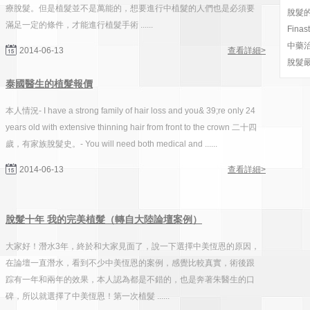
療脫髮。但是植髮並不是萬能的，想要進行中植髮的人們也是必須要
脫髮的
滿足一定的條件，才能進行植髮手術 ......
Fin
中藥
2014-06-13
查看詳細>
脫髮
泰國醫生的植髮報價
本人情況- I have a strong family of hair loss and you& 39;re only 24
years old with extensive thinning hair from front to the crown 二十四
歲，有家族脫髮史。- You will need both medical and ......
2014-06-13
查看詳細>
脫髮十年 我的完美植髮（轉自大陸論壇案例）
大家好！潛水3年，終於和大家見面了，說一下選擇中美恆恩的原因，
在論壇一直潛水，看到不少中美恆恩的案例，感覺比較真實，術後跟
踪有一年和兩年的效果，本人認為都是不錯的，也是奔著朱醫生的口
碑，所以就選擇了中美恆恩！第一次植髮 ......