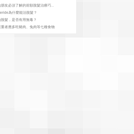
朋友必須了解的前額脫髮治療巧...
asteride為什麼能治脫髮？
治脫髮，是否有用無毒？
嚴重者應多吃豬肉、兔肉等七種食物