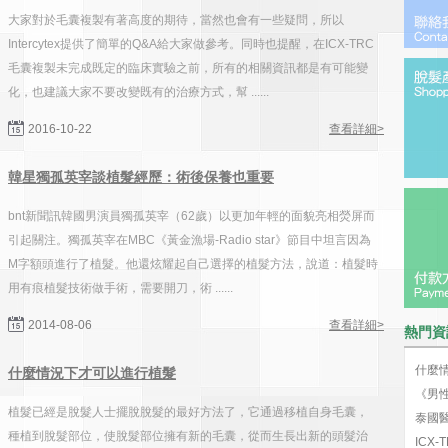
大家對於毛囊複製有著高度的期待，當然也會有一些疑問，所以
Intercytex提供了簡單的Q&A給大家做參考。同時也提醒，在ICX-TRC
毛囊複製未完成既定的臨床實驗之前，所有的相關資訊都是有可能變
化，也建議大家不要改變既有的治療方式，幫 ......
2016-10-22
查看詳細>
韓星獨孤英宰談植髮經歷：術後保養也重要
bnt新聞訊韓國男演員獨孤英宰（62歲）以更加年輕的面貌亮相熒屏而
引起關注。獨孤英宰在MBC《黃金漁場-Radio star》節目中坦言因為
M字額頭進行了植髮。他還炫耀起自己選擇的植髮方法，說道：植髮時
用有痕植髮技術做手術，需要開刀，術 ......
2014-08-06
查看詳細>
熱門資
什麼
什麼情況下才可以進行植髮
《男性
植髮已經是脫髮人士擺脫脫髮的最好方法了，它通過移植自身毛囊，
泰國
種​​植到脫髮部位，使脫髮部位擁有新的毛囊，從而生長出新的頭髮治
ICX