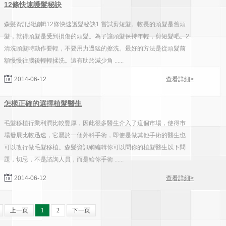
12條快速護髮秘訣
森髪資訊網編輯12條快速護髮秘訣1 嘗試剪短髮。較長的頭髮是舊頭
髮，就得頭髮是受到損傷的頭髮。為了讓頭髮保持年輕，剪短髮吧。2
清洗頭髮時動作要輕，不要用力過猛的擦洗。最好的方法是從頭髮前
額慢慢往腦後輕輕揉洗。這有助於減少角 ......
2014-06-12
查看詳細>
怎樣正確的選擇植髮醫生
毛髮移植行業利潤比較豐厚，因此很多醫生介入了這個市場，使得市
場發展比較迅速，它屬於一個外科手術，即使是做其他手術的醫生也
可以改行做毛髮移植。森髪資訊網編輯你可以問你的植髮醫生以下問
題，切忌，不是諮詢人員，而是給你手術 ......
2014-06-12
查看詳細>
上一页
1
2
下一页